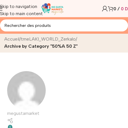
Skip to navigation
0
/
0
D
Skip to main content
50%A 50 Z
Accueil
/
tmeLAKI_WORLD_Zerkalo
/
Archive by Category "50%A 50 Z"
megustamarket
0