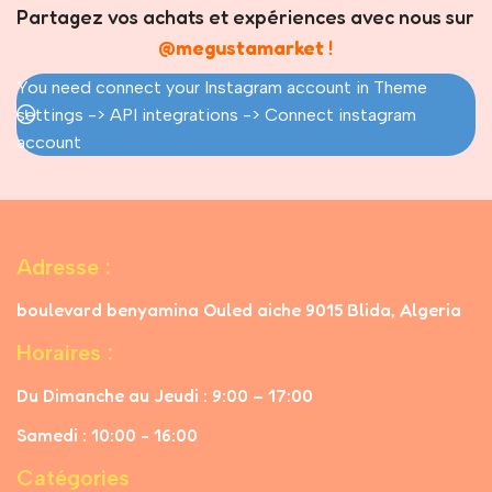
Partagez vos achats et expériences avec nous sur
@megustamarket
!
You need connect your Instagram account in Theme
settings -> API integrations -> Connect instagram
account
Adresse :
boulevard benyamina Ouled aiche 9015 Blida, Algeria
Horaires :
Du Dimanche au Jeudi : 9:00 – 17:00
Samedi : 10:00 - 16:00
Catégories