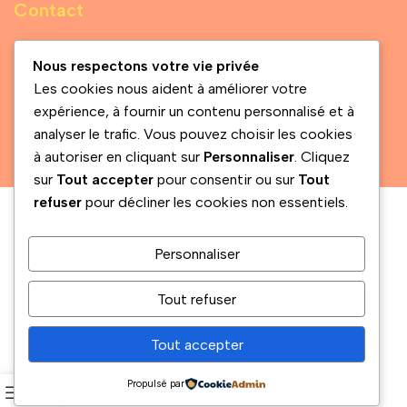
Contact
05 54 02 70 40
Nous respectons votre vie privée
megusta@gmail.com
Les cookies nous aident à améliorer votre
expérience, à fournir un contenu personnalisé et à
© 2025 MegustaMarket. Tous droits réservés.
analyser le trafic. Vous pouvez choisir les cookies
à autoriser en cliquant sur
Personnaliser
. Cliquez
sur
Tout accepter
pour consentir ou sur
Tout
refuser
pour décliner les cookies non essentiels.
Besoin d’infos ou envie de
discuter ? Contactez-nous !
Personnaliser
Tout refuser
Tout accepter
Propulsé par