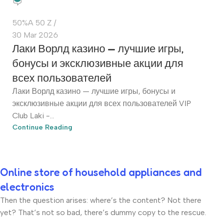
50%A 50 Z
30 Mar 2026
Лаки Ворлд казино — лучшие игры,
бонусы и эксклюзивные акции для
всех пользователей
Лаки Ворлд казино — лучшие игры, бонусы и
эксклюзивные акции для всех пользователей VIP
Club Laki -...
Continue Reading
Online store of household appliances and
electronics
Then the question arises: where’s the content? Not there
yet? That’s not so bad, there’s dummy copy to the rescue.