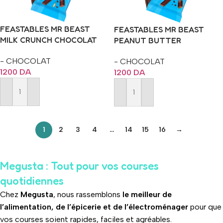
FEASTABLES MR BEAST
FEASTABLES MR BEAST
MILK CRUNCH CHOCOLAT
PEANUT BUTTER
TABLETTE 60G
CHOCOLAT TABLETTE 60G
- CHOCOLAT
- CHOCOLAT
1200
DA
1200
DA
Ajouter Au Panier
Ajouter Au Panier
1
2
3
4
…
14
15
16
→
Megusta : Tout pour vos courses
quotidiennes
Chez
Megusta
, nous rassemblons
le meilleur de
l’alimentation, de l’épicerie et de l’électroménager
pour que
vos courses soient rapides, faciles et agréables.