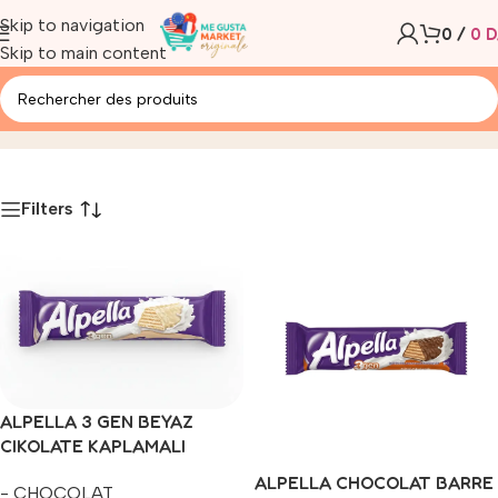
Skip to navigation
0
/
0
D
Skip to main content
- CHOCOLAT
Accueil
/
Produit
Filters
ALPELLA 3 GEN BEYAZ
CIKOLATE KAPLAMALI
GOFRET 28G
ALPELLA CHOCOLAT BARRE
- CHOCOLAT