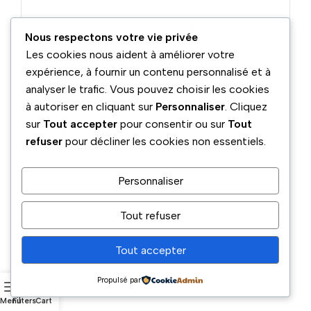
Nous respectons votre vie privée
Les cookies nous aident à améliorer votre
expérience, à fournir un contenu personnalisé et à
analyser le trafic. Vous pouvez choisir les cookies
à autoriser en cliquant sur
Personnaliser
. Cliquez
Téléphone
Adresse
sur
Tout accepter
pour consentir ou sur
Tout
boulevard benyamina Ouled
05 54 02 70 40
refuser
pour décliner les cookies non essentiels.
aiche 9015 Blida, Algeria
Email
Réseaux sociaux
megusta@gmail.com
Personnaliser
Horaires :
Tout refuser
Du Dimanche au Jeudi : 9:00 –
17:00
Samedi : 10:00 - 16:00
Tout accepter
Propulsé par
Menu
Filters
Cart