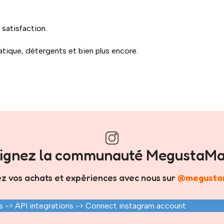
satisfaction.
iatique, détergents et bien plus encore.
pide directement chez vous.
ence simple et agréable
, où trouver ce que vous cherchez devi
oignez la communauté MegustaMa
z vos achats et expériences avec nous sur
@megusta
 -> API integrations -> Connect instagram account