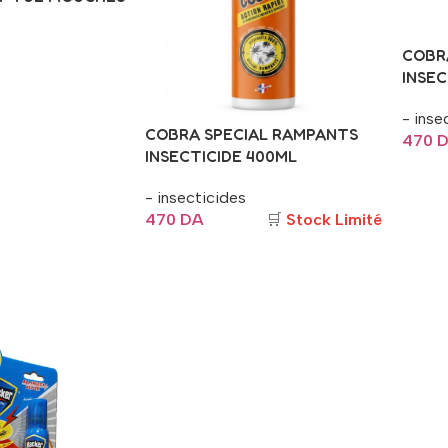
COBR
INSEC
- inse
COBRA SPECIAL RAMPANTS
er
470
INSECTICIDE 400ML
Ajout
- insecticides
470
DA
🛒
Stock Limité
Ajouter Au Panier