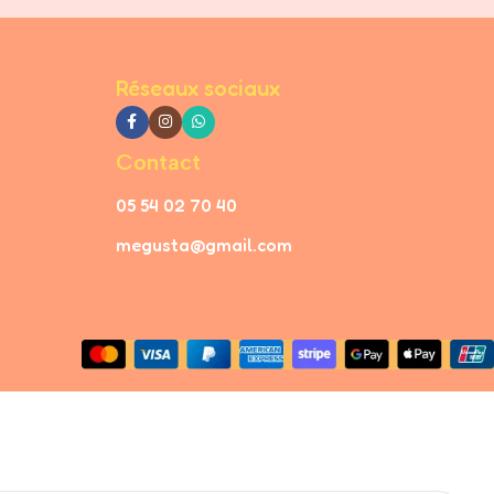
Réseaux sociaux
Contact
05 54 02 70 40
megusta@gmail.com