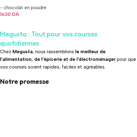
- chocolat en poudre
Lire La Suite
1630
DA
Lire La Suite
Megusta : Tout pour vos courses
quotidiennes
Chez
Megusta
, nous rassemblons
le meilleur de
l’alimentation, de l’épicerie et de l’électroménager
pour que
vos courses soient rapides, faciles et agréables.
Notre promesse
Qualité
: des produits soigneusement sélectionnés pour votre
satisfaction.
Variété
: boissons chaudes, snacks, produits frais, épicerie
asiatique, détergents et bien plus encore.