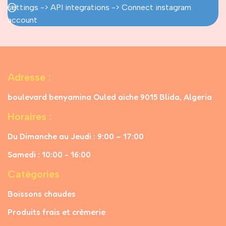
settings -> API integrations -> Connect instagram
Pourquoi Megusta ?
account
Nous voulons que chaque visite sur notre site soit
une
expérience simple et agréable
, où trouver ce que vous
cherchez devient un plaisir. Avec Megusta, vos courses
Adresse :
deviennent un jeu d’enfant !
boulevard benyamina Ouled aiche 9015 Blida, Algeria
Horaires :
Du Dimanche au Jeudi : 9:00 – 17:00
Samedi : 10:00 - 16:00
Catégories
Boissons chaudes
Produits frais et crèmerie