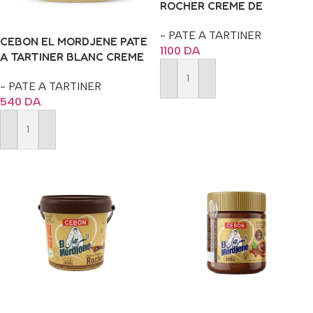
ROCHER CREME DE
NOISETTES A TARTINER
- PATE A TARTINER
600G
CEBON EL MORDJENE PATE
1100
DA
A TARTINER BLANC CREME
DE NOISETTE 350G
- PATE A TARTINER
Ajouter Au Panier
540
DA
Ajouter Au Panier