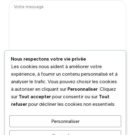
Nous respectons votre vie privée
Les cookies nous aident à améliorer votre
expérience, à fournir un contenu personnalisé et à
analyser le trafic. Vous pouvez choisir les cookies
à autoriser en cliquant sur
Personnaliser
. Cliquez
Téléphone
Adresse
sur
Tout accepter
pour consentir ou sur
Tout
boulevard benyamina Ouled
05 54 02 70 40
refuser
pour décliner les cookies non essentiels.
aiche 9015 Blida, Algeria
Email
Réseaux sociaux
megusta@gmail.com
Personnaliser
Horaires :