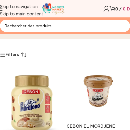
Skip to navigation
0
/
0
D
Skip to main content
- PATE A TARTINER
Accueil
/
Produit
Filters
CEBON EL MORDJENE