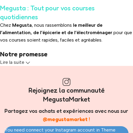
Megusta : Tout pour vos courses
quotidiennes
Chez
Megusta
, nous rassemblons
le meilleur de
l’alimentation, de l’épicerie et de l’électroménager
pour que
vos courses soient rapides, faciles et agréables.
Notre promesse
Lire la suite
Qualité
: des produits soigneusement sélectionnés pour votre
satisfaction.
Variété
: boissons chaudes, snacks, produits frais, épicerie
Rejoignez la communauté
asiatique, détergents et bien plus encore.
MegustaMarket
Prix justes
: profiter du meilleur sans se ruiner.
Partagez vos achats et expériences avec nous sur
@megustamarket
!
Praticité
: navigation facile, paiement sécurisé et livraison
You need connect your Instagram account in Theme
rapide directement chez vous.