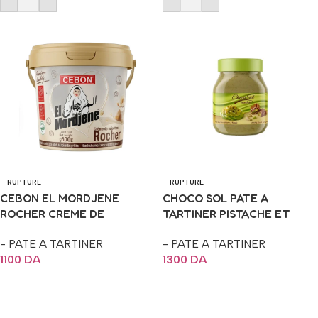
RUPTURE
RUPTURE
CEBON EL MORDJENE
CHOCO SOL PATE A
ROCHER CREME DE
TARTINER PISTACHE ET
NOISETTES A TARTINER
KUNAFA 700G
- PATE A TARTINER
- PATE A TARTINER
600G
1100
DA
1300
DA
Lire La Suite
Lire La Suite