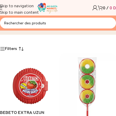
Skip to navigation
0
/
0
D
Skip to main content
- bonbons
Accueil
/
Produit
Filters
BEBETO EXTRA UZUN