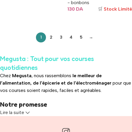
- bonbons
130
DA
🛒
Stock Limité
Ajouter Au Panier
1
2
3
4
5
→
Megusta : Tout pour vos courses
quotidiennes
Chez
Megusta
, nous rassemblons
le meilleur de
l’alimentation, de l’épicerie et de l’électroménager
pour que
vos courses soient rapides, faciles et agréables.
Notre promesse
Lire la suite
Qualité
: des produits soigneusement sélectionnés pour votre
satisfaction.