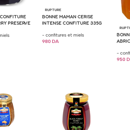
RUPTURE
CONFITURE
BONNE MAMAN CERISE
RRY PRESERVE
INTENSE CONFITURE 335G
RUPT
BONN
- confitures et miels
miels
ABRI
980
DA
Lire La Suite
- conf
950
D
Lire 