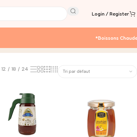
Login / Register
*boissons Chaud
12
18
24