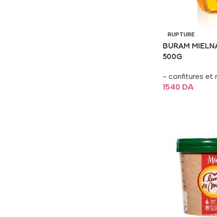
RUPTURE
BURAM MIELN
500G
- confitures et 
1540
DA
Lire La Suite