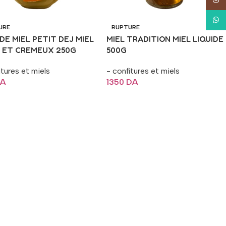
What
URE
RUPTURE
DE MIEL PETIT DEJ MIEL
MIEL TRADITION MIEL LIQUIDE
 ET CREMEUX 250G
500G
itures et miels
- confitures et miels
A
1350
DA
La Suite
Lire La Suite