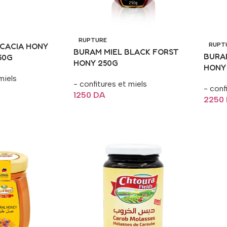
RUPTURE
RUPT
ACACIA HONY
BURAM MIEL BLACK FORST
BURA
50G
HONY 250G
HONY
miels
- confitures et miels
- conf
1250
DA
2250
Lire La Suite
Lire 