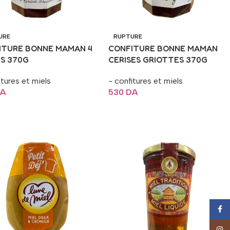
URE
RUPTURE
ITURE BONNE MAMAN 4
CONFITURE BONNE MAMAN
TS 370G
CERISES GRIOTTES 370G
itures et miels
- confitures et miels
A
530
DA
La Suite
Lire La Suite
Face
Insta