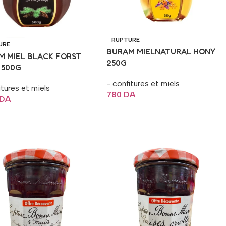
RUPTURE
URE
BURAM MIELNATURAL HONY
M MIEL BLACK FORST
250G
 500G
- confitures et miels
itures et miels
780
DA
DA
Lire La Suite
La Suite