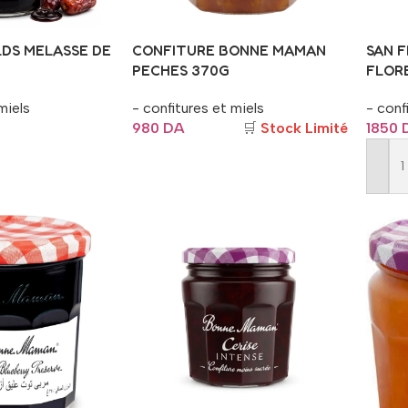
LDS MELASSE DE
CONFITURE BONNE MAMAN
SAN F
PECHES 370G
FLOR
miels
- confitures et miels
- conf
980
DA
🛒
Stock Limité
1850
Ajouter Au Panier
er
Ajout