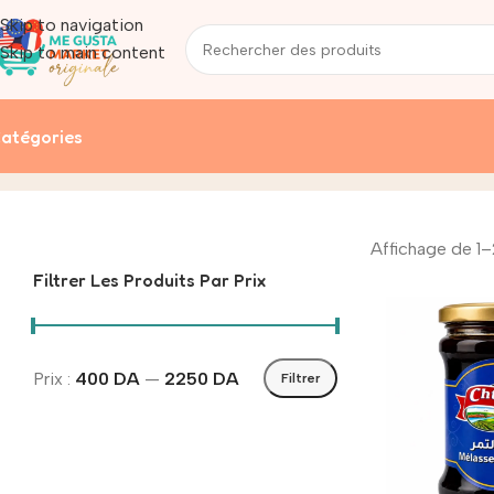
Skip to navigation
Skip to main content
atégories
- confitures et miels
Accueil
/
Produit
Affichage de 1–
Filtrer Les Produits Par Prix
Prix :
400 DA
—
2250 DA
Filtrer