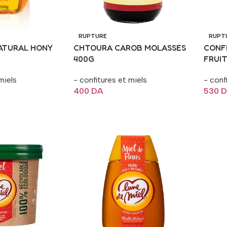
RUPTURE
RUPT
ATURAL HONY
CHTOURA CAROB MOLASSES
CONF
400G
FRUI
miels
- confitures et miels
- conf
400
DA
530
D
Lire La Suite
Lire 