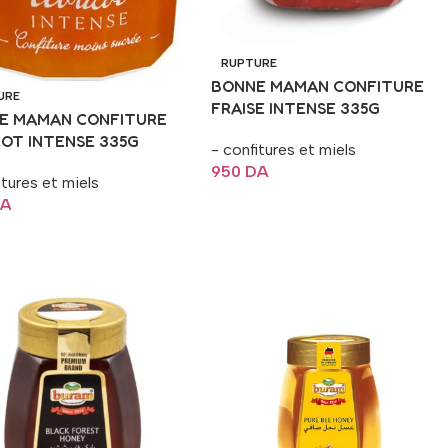
RUPTURE
BONNE MAMAN CONFITURE
URE
FRAISE INTENSE 335G
E MAMAN CONFITURE
COT INTENSE 335G
- confitures et miels
950
DA
itures et miels
A
Lire La Suite
La Suite