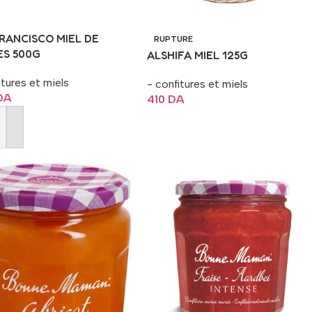
RANCISCO MIEL DE
RUPTURE
ES 500G
ALSHIFA MIEL 125G
itures et miels
- confitures et miels
DA
410
DA
Lire La Suite
er Au Panier