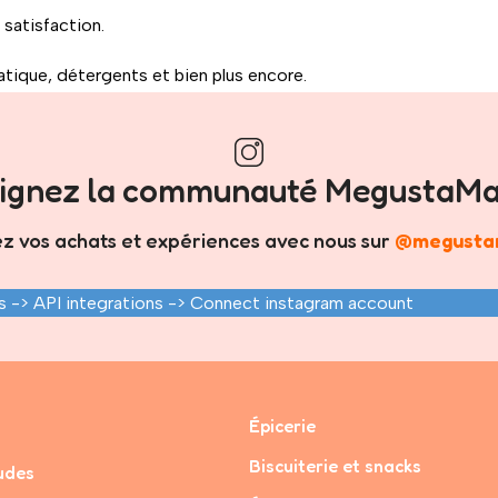
satisfaction.
iatique, détergents et bien plus encore.
pide directement chez vous.
oignez la communauté MegustaMa
z vos achats et expériences avec nous sur
@megusta
ence simple et agréable
, où trouver ce que vous cherchez devi
 -> API integrations -> Connect instagram account
Épicerie
Biscuiterie et snacks
udes