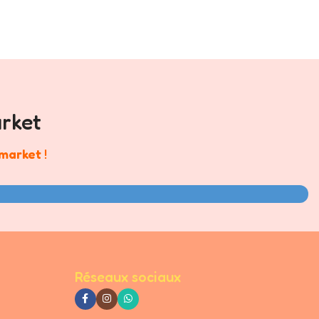
rket
market
!
ent un plaisir. Avec Megusta, vos courses deviennent un jeu
Réseaux sociaux