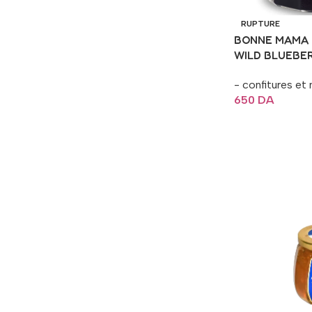
RUPTURE
BONNE MAMA 
WILD BLUEBE
POT370G
- confitures et 
650
DA
Lire La Suite