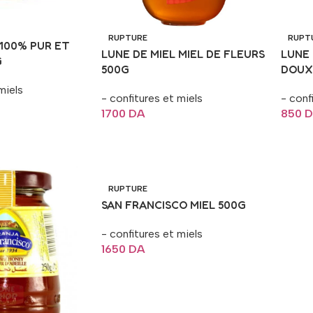
RUPTURE
RUPT
 100% PUR ET
LUNE DE MIEL MIEL DE FLEURS
LUNE 
G
500G
DOUX
miels
- confitures et miels
- conf
1700
DA
850
D
Lire La Suite
Lire 
RUPTURE
SAN FRANCISCO MIEL 500G
- confitures et miels
1650
DA
Lire La Suite