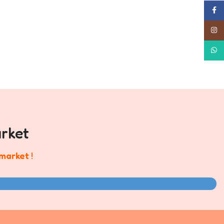
Face
Insta
What
rket
market
!