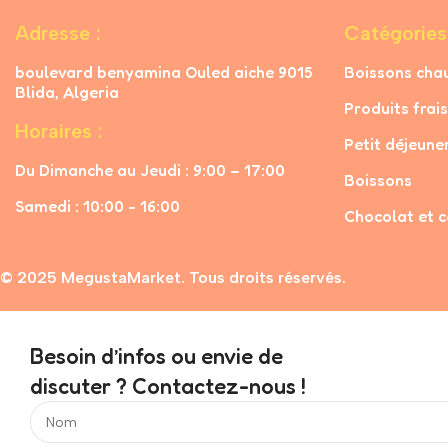
Adresse :
Catégories
boulevard benyamina Ouled aiche 9015
Boissons cha
Blida, Algeria
Produits frais
Horaires :
Petit déjeune
Du Dimanche au Jeudi : 9:00 – 17:00
Boissons
Samedi : 10:00 - 16:00
Chocolat et c
© 2025 MegustaMarket. Tous droits réservés.
Besoin d’infos ou envie de
discuter ? Contactez-nous !