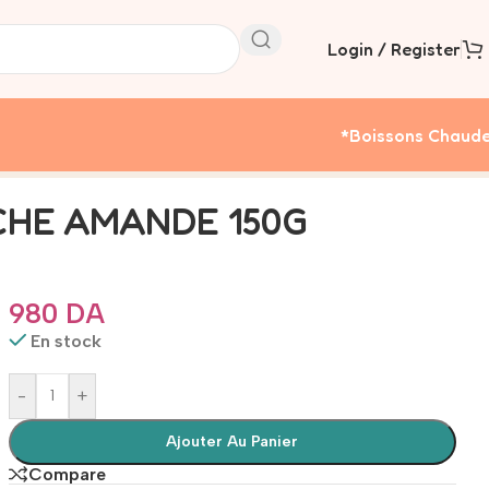
Login / Register
*boissons Chaud
ACHE AMANDE 150G
980
DA
En stock
-
+
Ajouter Au Panier
Compare