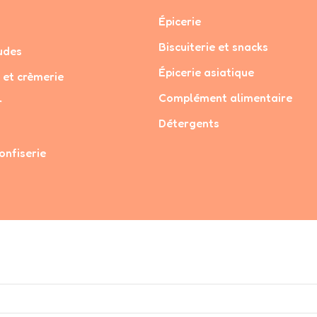
Épicerie
Biscuiterie et snacks
udes
Épicerie asiatique
 et crèmerie
Complément alimentaire
r
Détergents
onfiserie