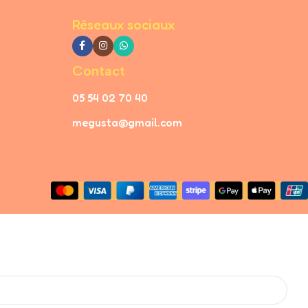
Réseaux sociaux
Contact
05 54 02 70 40
megusta@gmail.com