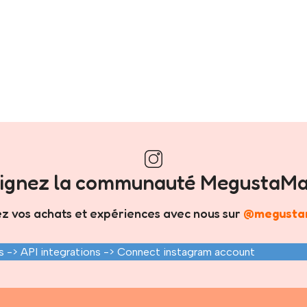
oignez la communauté MegustaMa
z vos achats et expériences avec nous sur
@megusta
 -> API integrations -> Connect instagram account