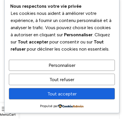
Besoin d’infos ou envie de
Nous respectons votre vie privée
discuter ? Contactez-nous !
Les cookies nous aident à améliorer votre
expérience, à fournir un contenu personnalisé et à
analyser le trafic. Vous pouvez choisir les cookies
à autoriser en cliquant sur
Personnaliser
. Cliquez
sur
Tout accepter
pour consentir ou sur
Tout
refuser
pour décliner les cookies non essentiels.
Personnaliser
Tout refuser
Tout accepter
Propulsé par
Menu
Cart