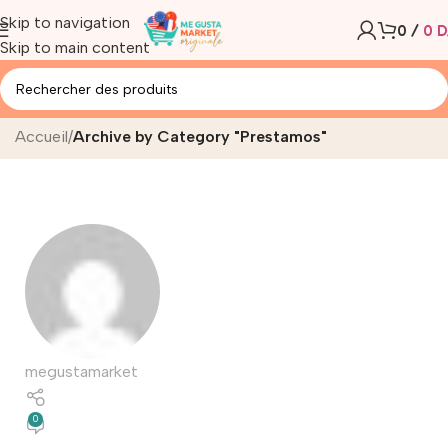
Skip to navigation
0
/
0
D
Skip to main content
Prestamos
Accueil
/
Archive by Category "Prestamos"
megustamarket
0