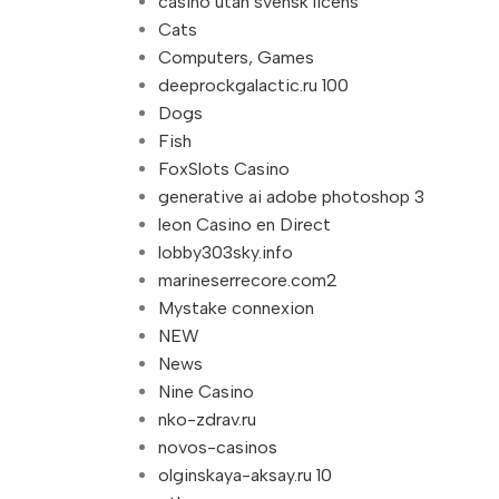
casino utan svensk licens
Cats
Computers, Games
deeprockgalactic.ru 100
Dogs
Fish
FoxSlots Casino
generative ai adobe photoshop 3
leon Casino en Direct
lobby303sky.info
marineserrecore.com2
Mystake connexion
NEW
News
Nine Casino
nko-zdrav.ru
novos-casinos
olginskaya-aksay.ru 10