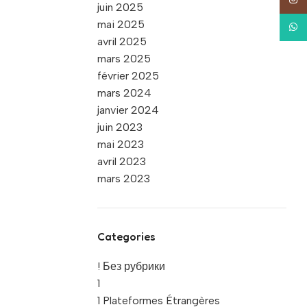
juin 2025
mai 2025
What
avril 2025
mars 2025
février 2025
mars 2024
janvier 2024
juin 2023
mai 2023
avril 2023
mars 2023
Categories
! Без рубрики
1
1 Plateformes Étrangères