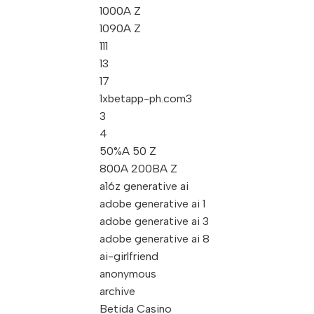
1000A Z
1090A Z
111
13
17
1xbetapp-ph.com3
3
4
50%A 50 Z
800A 200BA Z
a16z generative ai
adobe generative ai 1
adobe generative ai 3
adobe generative ai 8
ai-girlfriend
anonymous
archive
Betida Casino