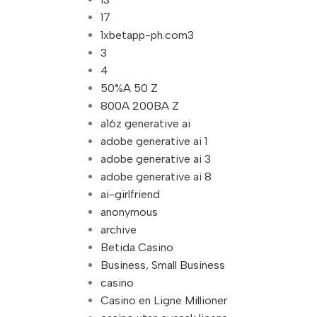
17
1xbetapp-ph.com3
3
4
50%A 50 Z
800A 200BA Z
a16z generative ai
adobe generative ai 1
adobe generative ai 3
adobe generative ai 8
ai-girlfriend
anonymous
archive
Betida Casino
Business, Small Business
casino
Casino en Ligne Millioner