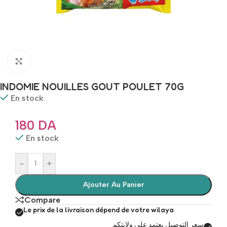
Click to enlarge
INDOMIE NOUILLES GOUT POULET 70G
En stock
180
DA
En stock
-
+
Ajouter Au Panier
Compare
Le prix de la livraison dépend de votre wilaya
سعر التوصيل يعتمد على ولايتكم