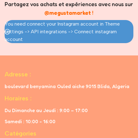
Partagez vos achats et expériences avec nous sur
@megustamarket
!
You need connect your Instagram account in Theme
settings -> API integrations -> Connect instagram
account
Adresse :
boulevard benyamina Ouled aiche 9015 Blida, Algeria
Horaires :
Du Dimanche au Jeudi : 9:00 – 17:00
Samedi : 10:00 - 16:00
Catégories