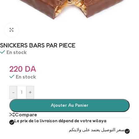
Click to enlarge
SNICKERS BARS PAR PIECE
En stock
220
DA
En stock
-
+
Ajouter Au Panier
Compare
Le prix de la livraison dépend de votre wilaya
سعر التوصيل يعتمد على ولايتكم