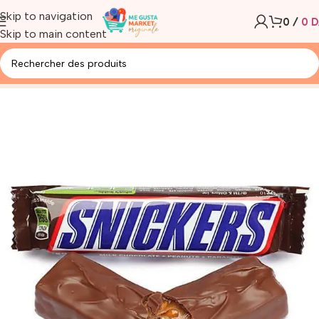
Skip to navigation
0
/
0
D
Skip to main content
Accueil
/
Produit
/
SNICKERS BARS PAR PIECE