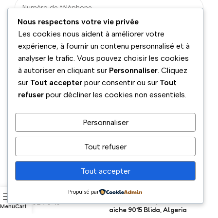
Nous respectons votre vie privée
Les cookies nous aident à améliorer votre
expérience, à fournir un contenu personnalisé et à
analyser le trafic. Vous pouvez choisir les cookies
à autoriser en cliquant sur
Personnaliser
. Cliquez
sur
Tout accepter
pour consentir ou sur
Tout
refuser
pour décliner les cookies non essentiels.
Personnaliser
Tout refuser
Tout accepter
Téléphone
Adresse
Propulsé par
boulevard benyamina Ouled
05 54 02 70 40
Menu
Cart
aiche 9015 Blida, Algeria
Email