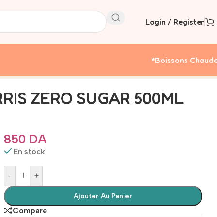
Login / Register
*boissons Chaud
RIS ZERO SUGAR 500ML
850
DA
En stock
-
+
Ajouter Au Panier
Compare