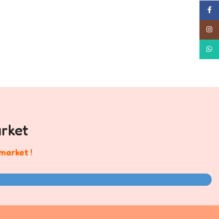
Face
Insta
What
rket
market
!