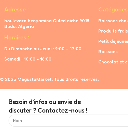
Adresse :
Catégories
boulevard benyamina Ouled aiche 9015
Boissons cha
Blida, Algeria
Produits frais
Horaires :
Petit déjeune
Du Dimanche au Jeudi : 9:00 – 17:00
Boissons
Samedi : 10:00 - 16:00
Chocolat et c
© 2025 MegustaMarket. Tous droits réservés.
Besoin d’infos ou envie de
discuter ? Contactez-nous !