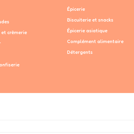
Épicerie
Biscuiterie et snacks
udes
Épicerie asiatique
 et crèmerie
Complément alimentaire
r
Détergents
onfiserie