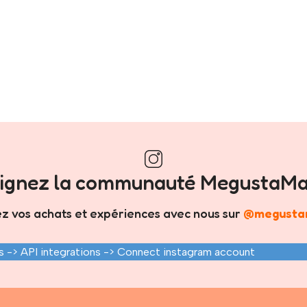
oignez la communauté MegustaMa
z vos achats et expériences avec nous sur
@megusta
 -> API integrations -> Connect instagram account