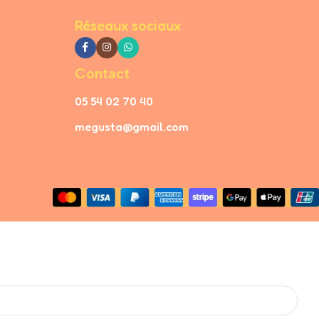
Réseaux sociaux
Contact
05 54 02 70 40
megusta@gmail.com