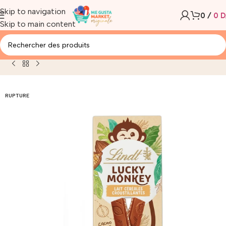
Skip to navigation
0
/
0
D
Skip to main content
Accueil
/
Produit
/
lindt lucky monkey lait chocolat 100g
RUPTURE