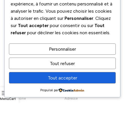
expérience, à fournir un contenu personnalisé et à
analyser le trafic. Vous pouvez choisir les cookies
à autoriser en cliquant sur
Personnaliser
. Cliquez
sur
Tout accepter
pour consentir ou sur
Tout
refuser
pour décliner les cookies non essentiels.
Personnaliser
Tout refuser
Tout accepter
Propulsé par
Téléphone
Adresse
Menu
Cart
boulevard benyamina Ouled
05 54 02 70 40
aiche 9015 Blida, Algeria
Email
Réseaux sociaux
megusta@gmail.com