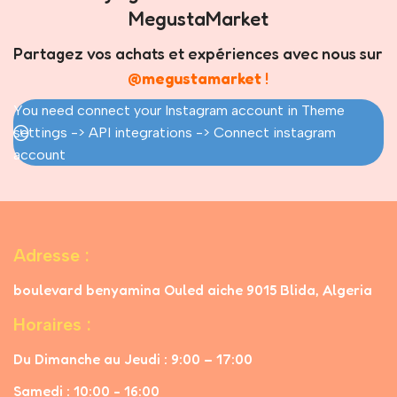
MegustaMarket
Partagez vos achats et expériences avec nous sur
@megustamarket
!
You need connect your Instagram account in Theme
settings -> API integrations -> Connect instagram
account
Adresse :
boulevard benyamina Ouled aiche 9015 Blida, Algeria
Horaires :
Du Dimanche au Jeudi : 9:00 – 17:00
Samedi : 10:00 - 16:00