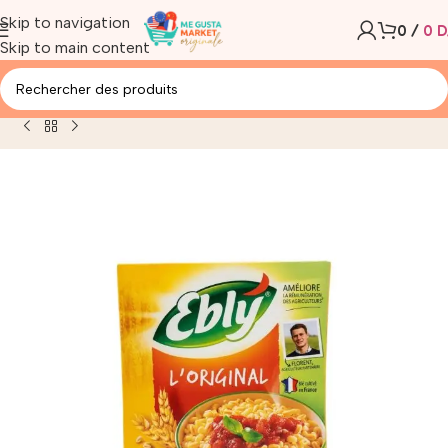
Skip to navigation
0
/
0
D
Skip to main content
Accueil
/
Produit
/
EBLY ORIGINAL 100% NATUREL 1KG