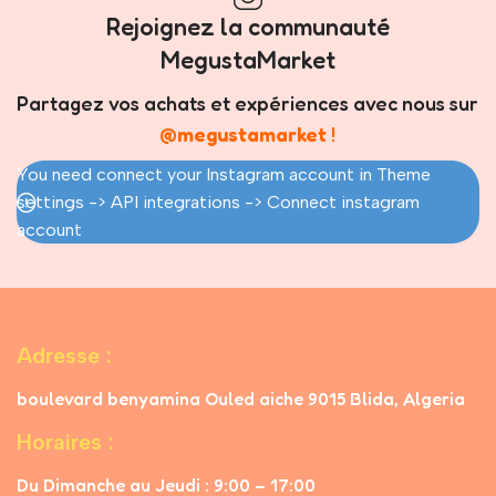
Rejoignez la communauté
MegustaMarket
Partagez vos achats et expériences avec nous sur
@megustamarket
!
You need connect your Instagram account in Theme
settings -> API integrations -> Connect instagram
account
Adresse :
boulevard benyamina Ouled aiche 9015 Blida, Algeria
Horaires :
Du Dimanche au Jeudi : 9:00 – 17:00