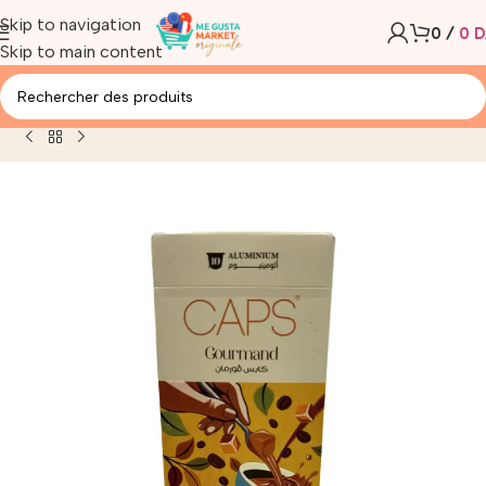
Skip to navigation
0
/
0
D
Skip to main content
it
/
CAPS CARAMEL GOURMAND CAFE 10 CAPSULES 59G