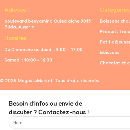
Adresse :
Catégories
boulevard benyamina Ouled aiche 9015
Boissons cha
Blida, Algeria
Produits frais
Horaires :
Petit déjeune
Du Dimanche au Jeudi : 9:00 – 17:00
Boissons
Samedi : 10:00 - 16:00
Chocolat et c
© 2025 MegustaMarket. Tous droits réservés.
Besoin d’infos ou envie de
discuter ? Contactez-nous !