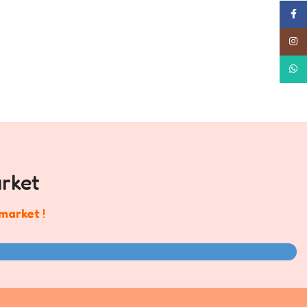
Face
Insta
What
rket
market
!