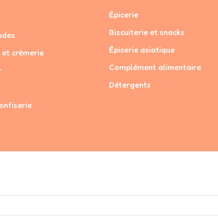
Épicerie
Biscuiterie et snacks
udes
Épicerie asiatique
 et crèmerie
Complément alimentaire
r
Détergents
onfiserie