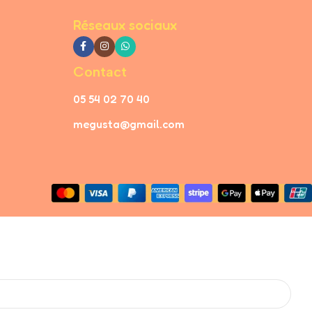
Réseaux sociaux
Contact
05 54 02 70 40
megusta@gmail.com