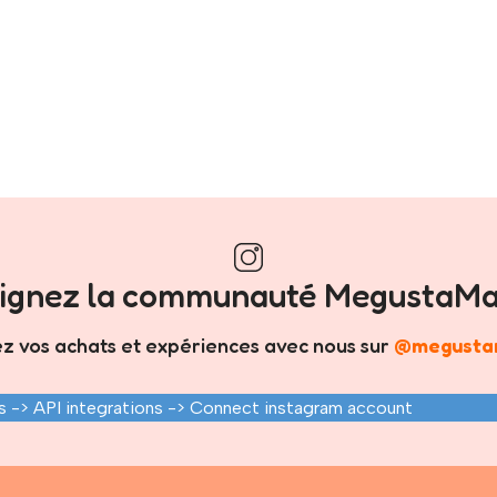
oignez la communauté MegustaMa
z vos achats et expériences avec nous sur
@megusta
 -> API integrations -> Connect instagram account