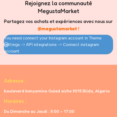
Rejoignez la communauté
MegustaMarket
Partagez vos achats et expériences avec nous sur
@megustamarket
!
You need connect your Instagram account in Theme
settings -> API integrations -> Connect instagram
account
Adresse :
boulevard benyamina Ouled aiche 9015 Blida, Algeria
Horaires :
Du Dimanche au Jeudi : 9:00 – 17:00