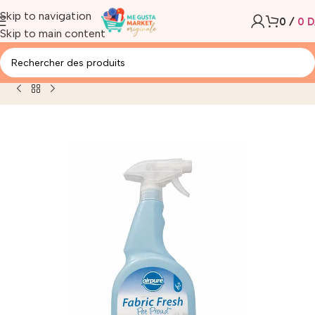
Skip to navigation
0
/
0
D
Skip to main content
cueil
/
Produit
/
AIRPURE FABRIC FRESH PET PROUD 750ML