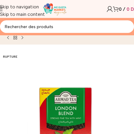
Skip to navigation
0
/
0
D
Skip to main content
ONDON BLACK TEA STRONG FINE TEA WITH MINT 200G
RUPTURE