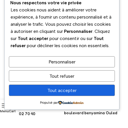
Nous respectons votre vie privée
Les cookies nous aident à améliorer votre
expérience, à fournir un contenu personnalisé et à
analyser le trafic. Vous pouvez choisir les cookies
à autoriser en cliquant sur
Personnaliser
. Cliquez
sur
Tout accepter
pour consentir ou sur
Tout
refuser
pour décliner les cookies non essentiels.
Personnaliser
Tout refuser
Tout accepter
Propulsé par
Téléphone
Adresse
Menu
Cart
boulevard benyamina Ouled
05 54 02 70 40
aiche 9015 Blida, Algeria
Email
Réseaux sociaux