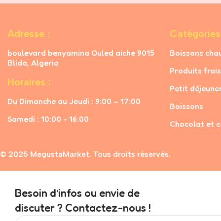
Adresse :
Catégories
boulevard benyamina Ouled aiche 9015
Boissons cha
Blida, Algeria
Produits frais
Horaires :
Petit déjeune
Du Dimanche au Jeudi : 9:00 – 17:00
Boissons
Samedi : 10:00 - 16:00
Chocolat et c
© 2025 MegustaMarket. Tous droits réservés.
Besoin d’infos ou envie de
discuter ? Contactez-nous !