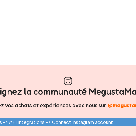
oignez la communauté MegustaMa
z vos achats et expériences avec nous sur
@megusta
 -> API integrations -> Connect instagram account