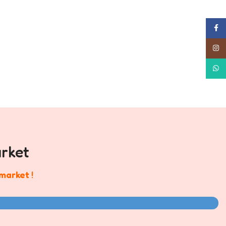
Face
Insta
What
rket
market
!