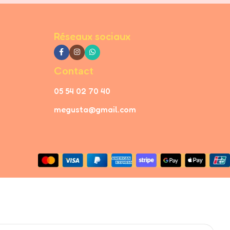
Réseaux sociaux
Contact
05 54 02 70 40
megusta@gmail.com