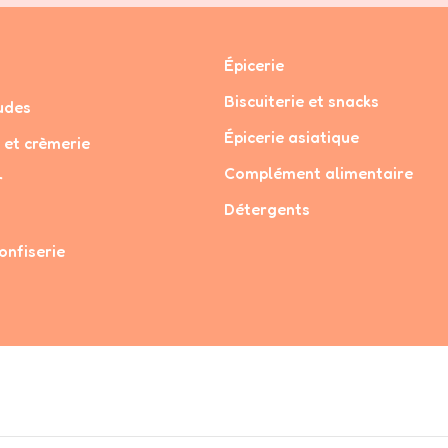
Épicerie
Biscuiterie et snacks
udes
Épicerie asiatique
 et crèmerie
Complément alimentaire
r
Détergents
onfiserie