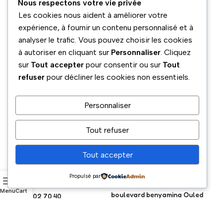
Nous respectons votre vie privée
Les cookies nous aident à améliorer votre
expérience, à fournir un contenu personnalisé et à
analyser le trafic. Vous pouvez choisir les cookies
à autoriser en cliquant sur
Personnaliser
. Cliquez
sur
Tout accepter
pour consentir ou sur
Tout
refuser
pour décliner les cookies non essentiels.
Personnaliser
Tout refuser
Tout accepter
Propulsé par
Téléphone
Adresse
Menu
Cart
boulevard benyamina Ouled
05 54 02 70 40
aiche 9015 Blida, Algeria
Email
Réseaux sociaux