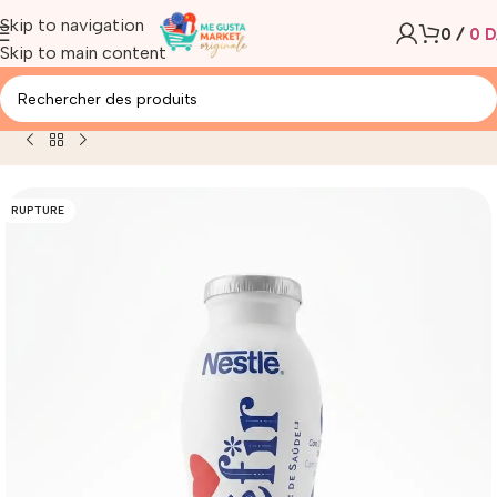
Skip to navigation
0
/
0
D
Skip to main content
il
/
Produit
/
NESTLE I LOVE KEFIR NATURAL BOISSON 100G
RUPTURE